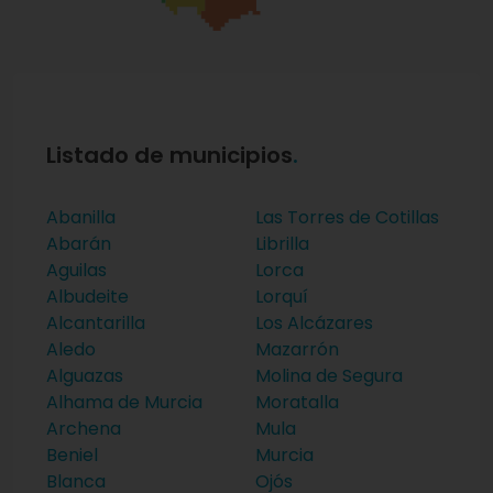
Listado de municipios
Abanilla
Las Torres de Cotillas
Abarán
Librilla
Aguilas
Lorca
Albudeite
Lorquí
Alcantarilla
Los Alcázares
Aledo
Mazarrón
Alguazas
Molina de Segura
Alhama de Murcia
Moratalla
Archena
Mula
Beniel
Murcia
Blanca
Ojós