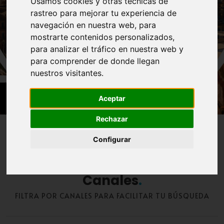
un único portal.
Usamos cookies y otras técnicas de
rastreo para mejorar tu experiencia de
navegación en nuestra web, para
mostrarte contenidos personalizados,
para analizar el tráfico en nuestra web y
¿QUÉ ESTÁS BUSCANDO?
para comprender de donde llegan
nuestros visitantes.
Aceptar
Rechazar
Configurar
Canales
FILTRA POR CANALES PARA FACILITAR TU BÚSQUEDA