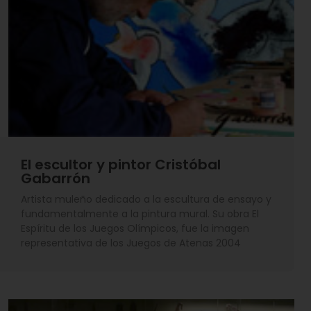
mundo. Los musulmanes fundaron la ciudad de Mula
en su actual emplazamiento. Y el espectacular castillo
ha quedado como testimonio de la riqueza de su
historia y su pertenencia al poderoso Marquesado de
los Vélez.
La ciudad de Mula
conserva un conjunto
El escultor y pintor Cristóbal
Gabarrón
monumental que invita
al recuerdo y a la
Artista muleño dedicado a la escultura de ensayo y
contemplación, siendo
fundamentalmente a la pintura mural. Su obra El
su casco antiguo
Espíritu de los Juegos Olímpicos, fue la imagen
representativa de los Juegos de Atenas 2004
declarado Conjunto
Histórico Artístico de
Carácter Nacional en 1981. En él, el edificio más
significativo es el Castillo de los Marqueses de los Vélez,