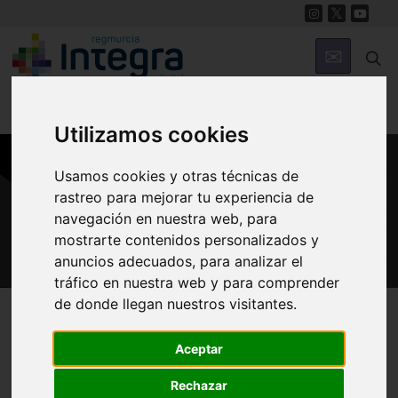
Utilizamos cookies
Usamos cookies y otras técnicas de
GASTRONOMÍA
rastreo para mejorar tu experiencia de
Mariscos y Moluscos
navegación en nuestra web, para
mostrarte contenidos personalizados y
anuncios adecuados, para analizar el
tráfico en nuestra web y para comprender
de donde llegan nuestros visitantes.
Región de Murcia Digital
Gastronomía
Mariscos
Aceptar
Mariscos y Moluscos
Rechazar