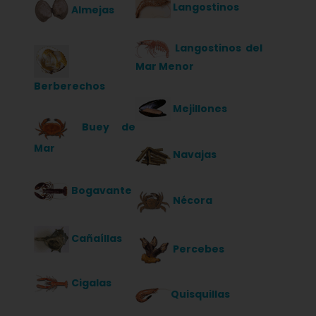
Langostinos
Almejas
Langostinos
del
Mar Menor
Berberechos
Mejillones
Buey de
Mar
Navajas
Bogavante
Nécora
Cañaíllas
Percebes
Cigalas
Quisquillas