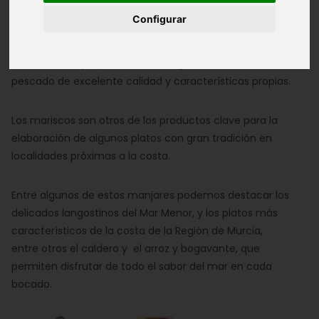
Configurar
La amplia zona costera bañada por aguas del Mar
Mediterráneo proporciona a la Región de Murcia un
pescado de excelente calidad y características propias.
Los mariscos son otros de los productos clave para la
elaboración de algunos platos con gran tradición en
localidades próximas a la costa.
Entre algunos de estos manjares podemos destacar los
delicados langostinos del Mar Menor, y los platos más
característicos de la costa de la Región de Murcia,
entre otros el caldero y el arroz y bogavante, que
permiten disfrutar de todo el sabor del mar en cada
bocado.