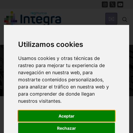
Utilizamos cookies
Usamos cookies y otras técnicas de
ARTE Y CULTURA
rastreo para mejorar tu experiencia de
Museos de la Región de Murcia
navegación en nuestra web, para
mostrarte contenidos personalizados,
para analizar el tráfico en nuestra web y
para comprender de donde llegan
nuestros visitantes.
Región de Murcia Digital
Arte y Cultura
Museos
Aceptar
Rechazar
Introducción
Arqueológicos
Arte Sacro