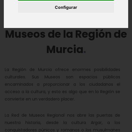
Configurar
Bellas Artes
Etnográficos
Monográficos
Museos de la Región de
Murcia
La Región de Murcia ofrece enormes posibilidades
culturales. Sus Museos son espacios públicos
encaminados a proporcionar a los ciudadanos el
acceso a la cultura, y esto es algo que en la Región se
convierte en un verdadero placer.
La Red de Museos Regional nos abre las puertas de
nuestra historia, desde la cultura Argar, a los
conquistadores púnicos y romanos o los musulmanes