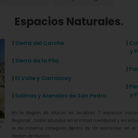
Espacios Naturales
|
Sierra del Carche
|
Ca
y P
|
Sierra de la Pila
|
Par
|
El Valle y Carrascoy
|
Pa
y P
|
Salinas y Arenales de San Pedro
En la Región de Murcia se localizan 7 espacios natura
Regional", todos situados en la mitad meridional y en el Es
ra
a
la de máxima categoría dentro de las existentes en e
Región de Murcia.