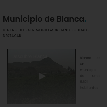
Municipio de Blanca
DENTRO DEL PATRIMONIO MURCIANO PODEMOS
DESTACAR...
0
seconds
Descubre Blanca
Blanca es
of
10
un
minutes,
municipio
50
seconds
de unos
6.521
habitantes