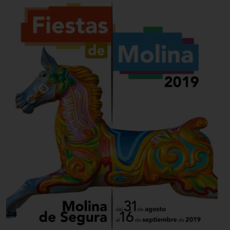
a pesar de su milenaria
historia, se circunscribe
a edificaciones
posteriores al siglo XVIII,
como la Iglesia de la
Asunción, declarada
Monumento Histórico-Artístico en 1983, la ermita de
San Roque, del siglo XIX, o la Ermita de la Virgen de la
Consolación.
Entre sus fiestas, destacan, sobre todo, las dedicadas a
su patrona, la Virgen de la Consolación. Se celebran
durante la primera quincena de septiembre y su origen
se remonta al siglo XVIII.