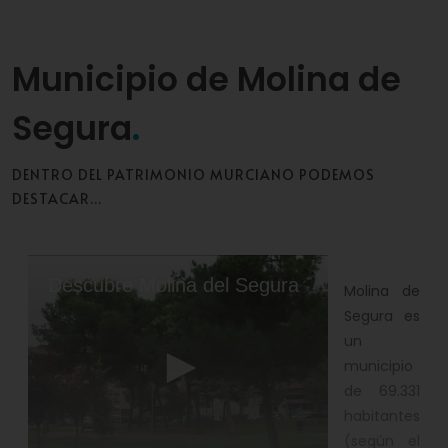
Municipio de Molina de
Segura
DENTRO DEL PATRIMONIO MURCIANO PODEMOS
DESTACAR...
0
seconds
Descubre Molina del Segura
Molina de
of
15
Segura es
minutes,
un
3
seconds
municipio
de 69.331
habitantes
(según el