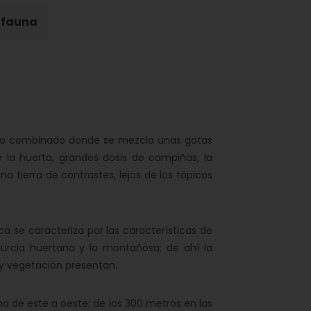
y fauna
o combinado donde se mezcla unas gotas
e la huerta, grandes dosis de campiñas, la
na tierra de contrastes, lejos de los tópicos
 se caracteriza por las características de
Murcia huertana y la montañosa; de ahí la
s y vegetación presentan.
 de este a oeste; de los 300 metros en las