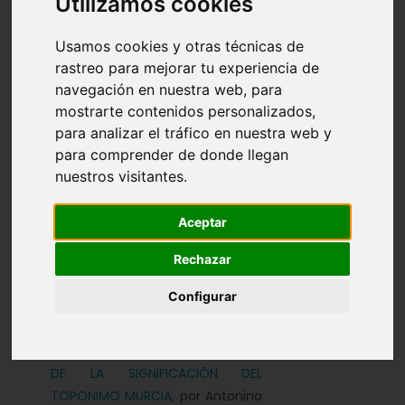
Utilizamos cookies
Introducción
Revistas
Índice de autores
Usamos cookies y otras técnicas de
Índice temático
Datos técnicos
rastreo para mejorar tu experiencia de
navegación en nuestra web, para
Normas para los originales
mostrarte contenidos personalizados,
para analizar el tráfico en nuestra web y
para comprender de donde llegan
nuestros visitantes.
Revista nº
:
61
|
62
|
63
|
64
|
65
|
66
|
67
|
68
|
69
|
70
Aceptar
Rechazar
Revista nº
61 - Año 1981. Artículos:
Configurar
LAS OTRAS 'MURCIAS' DE ESPAÑA.
NUEVOS DATOS PARA EL ESTUDIO
DE LA SIGNIFICACIÓN DEL
TOPONIMO MURCIA
, por Antonino