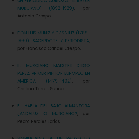
UN PERIÓDICO CURIOSO: 'EL BAZAR
MURCIANO' (1892-1929)
, por
Antonio Crespo
DON LUIS MUÑIZ Y CASAJUZ (1788-
1860). SACERDOTE Y PERIODISTA
,
por Francisco Candel Crespo.
EL MURCIANO MAESTRE DIEGO
PÉREZ, PRIMER PINTOR EUROPEO EN
AMERICA (1479-1492)
, por
Cristina Torres Suárez.
EL HABLA DEL BAJO ALMANZORA
¿ANDALUZ O MURCIANO?
, por
Pedro Perales Larios
SIGNIFICADO DE UN PROYECTO