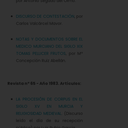
por Antonio Segado del Olmo.
DISCURSO DE CONTESTACIÓN
, por
Carlos Valcárcel Mavor.
NOTAS Y DOCUMENTOS SOBRE EL
MEDICO MURCIANO DEL SIGLO XIX
TOMAS PELLICER FRUTOS
, por Mª
Concepción Ruiz Abellán.
Revista nº 65 - Año 1983. Artículos:
LA PROCESIÓN DE CORPUS EN EL
SIGLO XV EN MURCIA Y
RELIGIOSIDAD MEDIEVAL
. (Discurso
leído el día de su recepción
pública) por Luis Rubio García.