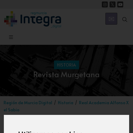
HISTORIA
Revista Murgetana
Región de Murcia Digital
Historia
Real Academia Alfonso X
el Sabio