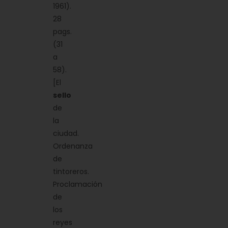
1961).
28
pags.
(31
a
58).
[El
sello
de
la
ciudad.
Ordenanza
de
tintoreros.
Proclamación
de
los
reyes