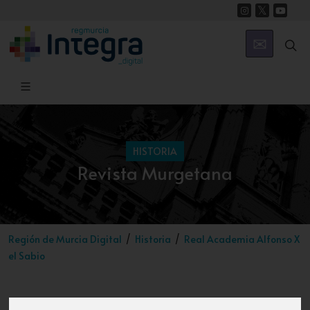
HISTORIA
Revista Murgetana
Región de Murcia Digital
Historia
Real Academia Alfonso X
el Sabio