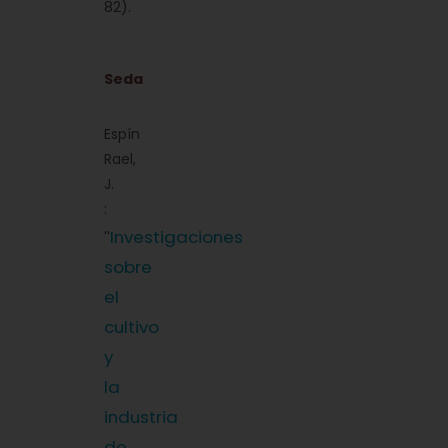
82).
Seda
Espín
Rael,
J.
:
Investigaciones
''
sobre
el
cultivo
y
la
industria
de