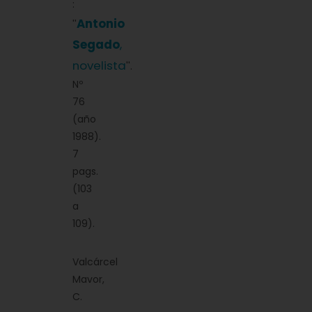
:
Antonio
''
Segado
,
novelista
''.
Nº
76
(año
1988).
7
pags.
(103
a
109).
Valcárcel
Mavor,
C.