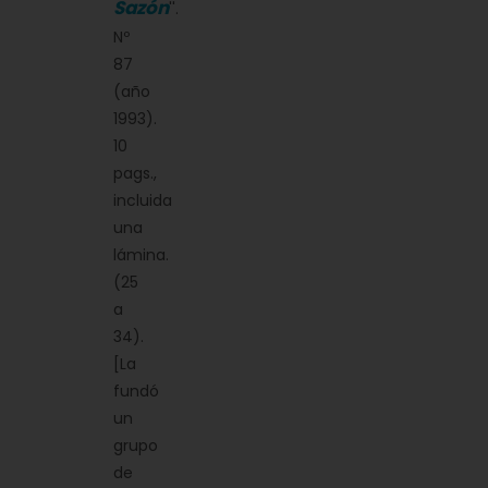
Sazón
''.
Nº
87
(año
1993).
10
pags.,
incluida
una
lámina.
(25
a
34).
[La
fundó
un
grupo
de