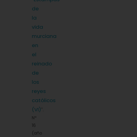
de
la
vida
murciana
en
el
reinado
de
los
reyes
católicos
(VI)
''.
Nº
16
(año