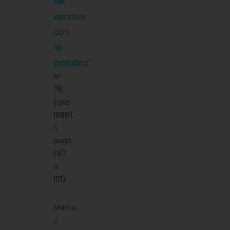
de
escritor
con
la
palabra
''.
Nº
76
(año
1988).
5
pags.
(97
a
101).
Marco,
J.