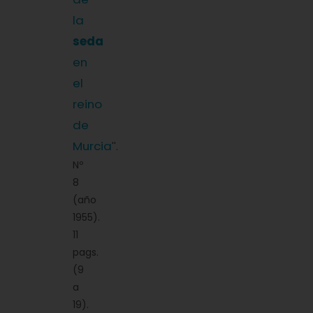
la
seda
en
el
reino
de
Murcia
''.
Nº
8
(año
1955).
11
pags.
(9
a
19).