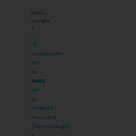
Muñoz
Garrigós,
J.
:
El
''
vocabulario
de
la
seda
en
el
dialecto
murciano
(semasiología
y