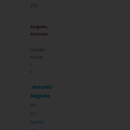
37).
Segado,
Antonio
Castillo
Puche,
J.
L.
:
Antonio
''
Segado
,
en
su
lucha