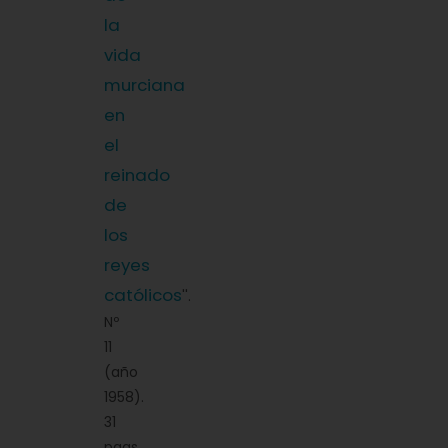
la
vida
murciana
en
el
reinado
de
los
reyes
católicos
''.
Nº
11
(año
1958).
31
pags.