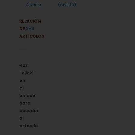
Alberto
(revista)
RELACIÓN
S.
DE
XVIII
ARTÍCULOS
Haz
''click''
en
el
enlace
para
acceder
al
artículo