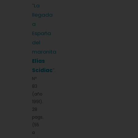
La
''
llegada
a
España
del
maronita
Elías
Scidiac
''.
Nº
83
(año
1991).
28
pags.
(55
a