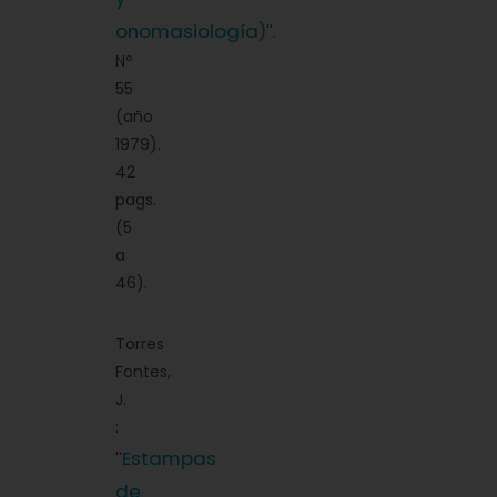
onomasiología)
''.
Nº
55
(año
1979).
42
pags.
(5
a
46).
Torres
Fontes,
J.
:
Estampas
''
de