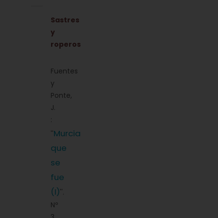
Sastres
y
roperos
Fuentes
y
Ponte,
J.
:
Murcia
''
que
se
fue
(I)
''.
Nº
3