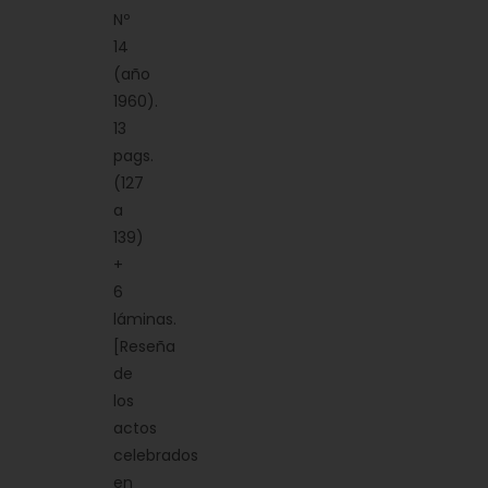
Nº
14
(año
1960).
13
pags.
(127
a
139)
+
6
láminas.
[Reseña
de
los
actos
celebrados
en