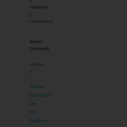
y
roperos
y
calceteros].
Sazón
(revista)
Crespo,
A.
:
Breve
''
recuerdo
de
la
revista