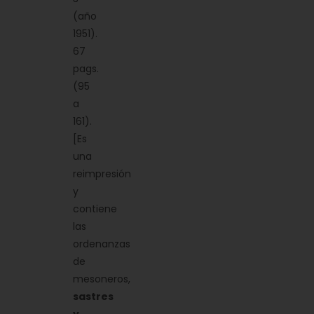
(año
1951).
67
pags.
(95
a
161).
[Es
una
reimpresión
y
contiene
las
ordenanzas
de
mesoneros,
sastres