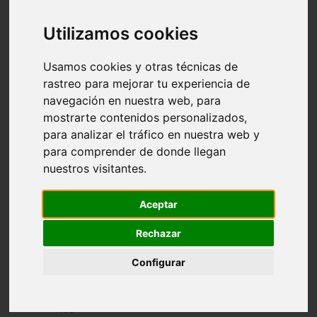
Introducción
Revistas
Índice de autores
Utilizamos cookies
Índice temático
Datos técnicos
Usamos cookies y otras técnicas de
Normas para los originales
rastreo para mejorar tu experiencia de
navegación en nuestra web, para
mostrarte contenidos personalizados,
Índice de artículos por
para analizar el tráfico en nuestra web y
para comprender de donde llegan
temática; iniciales:
nuestros visitantes.
SAN hasta SUD
Aceptar
Rechazar
Configurar
Acceso
a
los