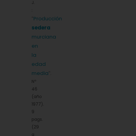
J.
:
Producción
''
sedera
murciana
en
la
edad
media
''.
Nº
46
(año
1977).
9
pags.
(29
a