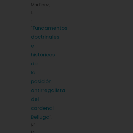
Martínez,
I.
:
Fundamentos
''
doctrinales
e
históricos
de
la
posición
antirregalista
del
cardenal
Belluga
''.
Nº
14