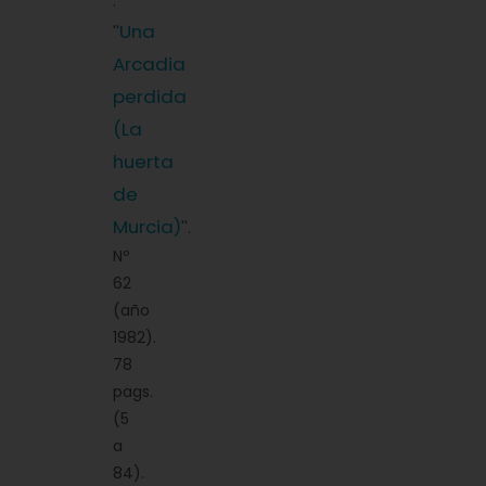
:
Una
''
Arcadia
perdida
(La
huerta
de
Murcia)
''.
Nº
62
(año
1982).
78
pags.
(5
a
84).