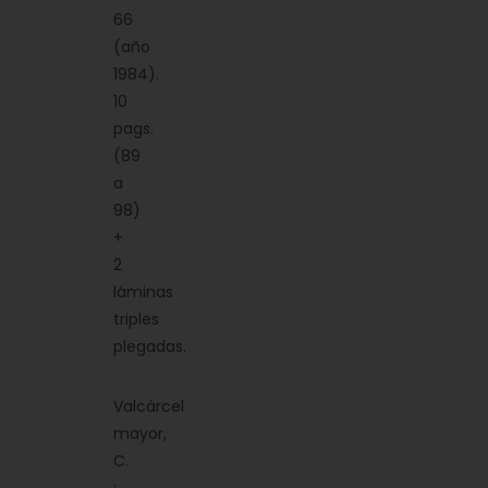
66
(año
1984).
10
pags.
(89
a
98)
+
2
láminas
triples
plegadas.
Valcárcel
mayor,
C.