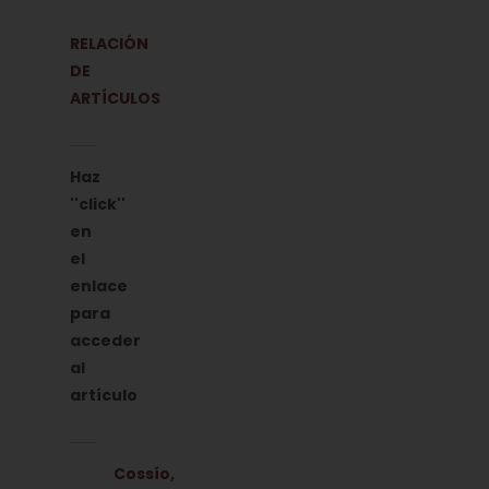
RELACIÓN
DE
ARTÍCULOS
Haz
''click''
en
el
enlace
para
acceder
al
artículo
Cossío,