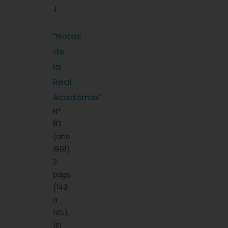
J.
:
Notas
''
de
la
Real
Academia
''.
Nº
83
(año
1991).
3
pags.
(143
a
145).
[El