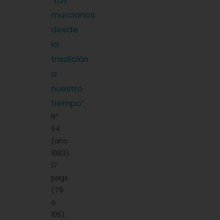
Los
''
murcianos:
desde
la
tradición
a
nuestro
tiempo
''.
Nº
64
(año
1983).
17
pags.
(79
a
105).