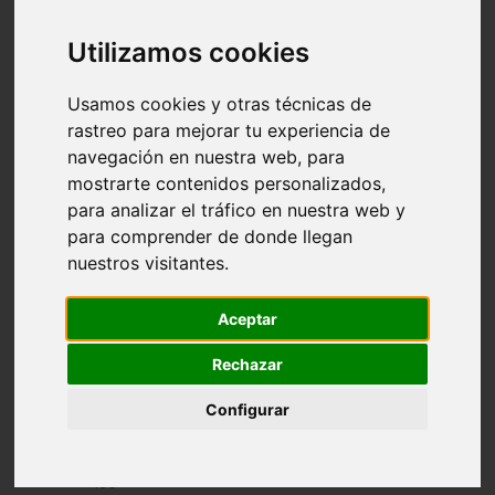
Introducción
Revistas
Índice de autores
Utilizamos cookies
Índice temático
Datos técnicos
Usamos cookies y otras técnicas de
Normas para los originales
rastreo para mejorar tu experiencia de
navegación en nuestra web, para
mostrarte contenidos personalizados,
Índice de artículos por
para analizar el tráfico en nuestra web y
para comprender de donde llegan
temática; iniciales:
nuestros visitantes.
COR hasta CUR
Aceptar
Rechazar
Configurar
Acceso
a
los