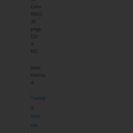
(año
1960).
33
pags.
(23
a
55).
Sáez
García,
A.
:
Letra
''
y
son
de