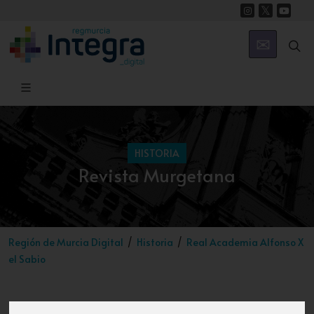
HISTORIA
Revista Murgetana
Región de Murcia Digital
Historia
Real Academia Alfonso X
el Sabio