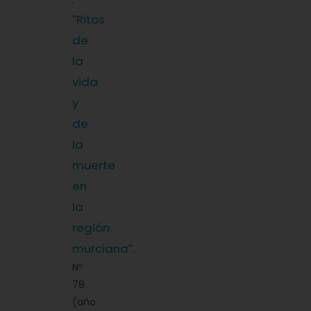
:
Ritos
''
de
la
vida
y
de
la
muerte
en
la
región
murciana
''.
Nº
78
(año