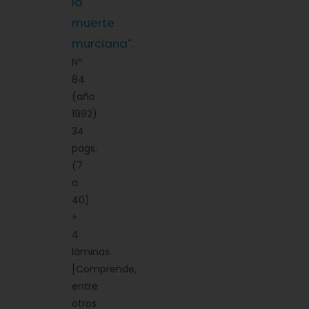
la
muerte
murciana
''.
Nº
84
(año
1992).
34
pags.
(7
a
40)
+
4
láminas.
[Comprende,
entre
otros