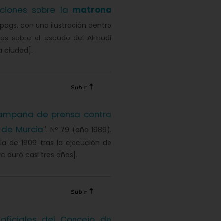
aciones sobre la
matrona
0 pags. con una ilustración dentro
atos sobre el escudo del Almudí
a ciudad].
ampaña de prensa contra
de Murcia
''. Nº 79 (año 1989).
 la de 1909, tras la ejecución de
e duró casi tres años].
 oficiales del Concejo de