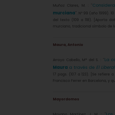
Consider
Muñoz Clares, M. : ''
murciana
''. Nº 99 (año 1999). 1
del texto (109 a 118). [Aporta d
murciano, tradicional símbolo de l
Maura, Antonio
La c
Arroyo Cabello, Mª del S. : ''
Maura
a través de
El Liberal
17 pags. (107 a 123). [Se refiere a
Francisco Ferrer en Barcelona, y qu
Mayordomos
Los
Moyano Martínez, J. M. : ''