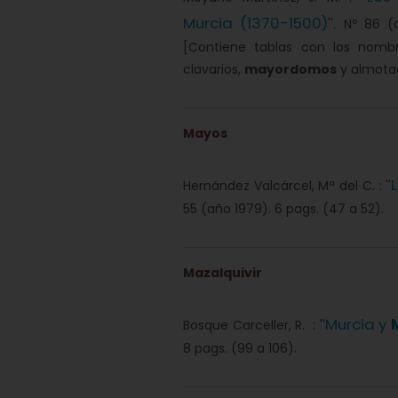
Murcia (1370-1500)
''. Nº 86 
[Contiene tablas con los nombre
clavarios,
mayordomos
y almota
Mayos
Hernández Valcárcel, Mª del C. : ''
55 (año 1979). 6 pags. (47 a 52).
Mazalquivir
Murcia y
Bosque Carceller, R. : ''
8 pags. (99 a 106).