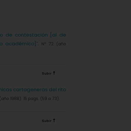
so de contestación [al de
 académico]
''. Nº 72 (año
icas cartageneras del rito
7 (año 1988). 15 pags. (59 a 73).