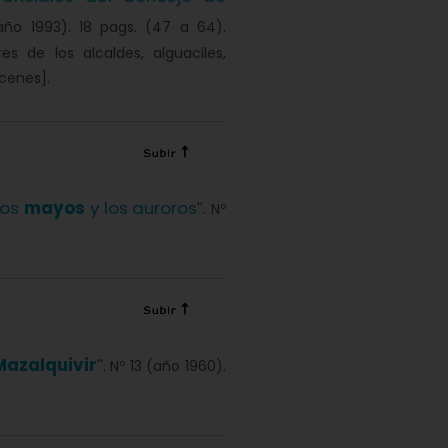
(año 1993). 18 pags. (47 a 64).
s de los alcaldes, alguaciles,
cenes].
Los
mayos
y los auroros
''. Nº
Mazalquivir
''. Nº 13 (año 1960).