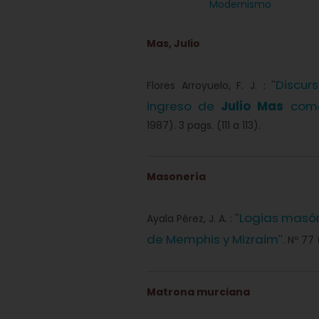
Modernismo
Mas, Julio
Discur
Flores Arroyuelo, F. J. : ''
ingreso de
Julio Mas
como
1987). 3 pags. (111 a 113).
Masonería
Logias masón
Ayala Pérez, J. A. : ''
de Memphis y Mizraim
''. Nº 7
Matrona murciana