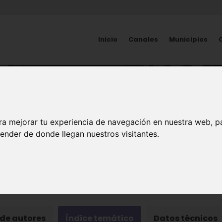
Inicio
Canales
Municipios
HISTORIA
Revista Murgetana
ra mejorar tu experiencia de navegación en nuestra web, p
ender de donde llegan nuestros visitantes.
ia Alfonso X el Sabio
 de autores
Índice temático
Datos técnicos