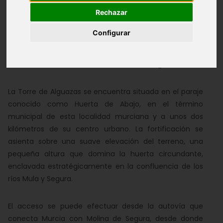
Rechazar
Álbum de Fotos
Configurar
Torre del Obispo
La Torre de Alguazas se encuentra situada en el paraje
conocido como Huerta de Abajo, en el término
municipal de esta localidad murciana y a unos dos
kilómetros de su centro urbano. La fortificación se
asienta sobre una suave elevación del terreno, una
pequeña altura que domina la huerta circundante,
enclavada estratégicamente en la confluencia de los
ríos Mula y Segura.
El acceso se puede efectuar desde la autovía que
conecta Murcia con Molina de Segura, desde donde