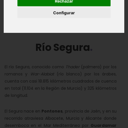
Rechazar
Economía
Fotos
Configurar
Multimedia, Videos y Fuentes
Río Segura
El río Segura, conocido como
Thader
(palmera) por los
romanos y
War-Alabiat
(río blanco) por los árabes,
cuenta con casi 18.815 kilómetros cuadrados de cuenca
en total (11.104 en la Región de Murcia) y 325 kilómetros
de longitud.
El Segura nace en
Pontones
, provincia de Jaén, y en su
recorrido atraviesa Albacete, Murcia y Alicante donde
desemboca en el Mar Mediterráneo por
Guardamar