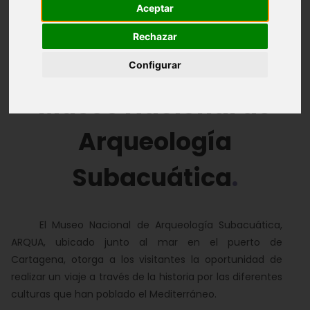
Aceptar
Introducción
Historia
La visita
Rechazar
El edificio
Información de interés
Vídeos
Configurar
Museo Nacional de
Arqueología
Subacuática
El Museo Nacional de Arqueología Subacuática,
ARQUA, ubicado junto al mar en el puerto de
Cartagena, otorga a los visitantes la oportunidad de
realizar un viaje a través de la historia por las diferentes
culturas que han poblado el Mediterráneo.