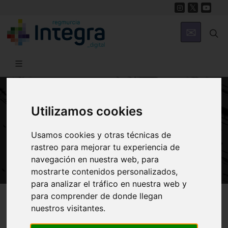
Utilizamos cookies
ARTE Y CULTURA
Museo Nacional de Arqueología
Usamos cookies y otras técnicas de
Subacuática
rastreo para mejorar tu experiencia de
navegación en nuestra web, para
mostrarte contenidos personalizados,
para analizar el tráfico en nuestra web y
Región de Murcia Digital
Arte y Cultura
Museos
para comprender de donde llegan
nuestros visitantes.