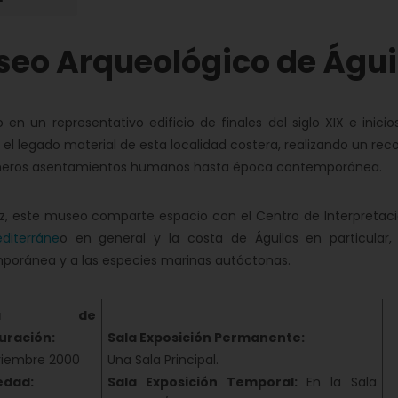
eo Arqueológico de Águi
 en un representativo edificio de finales del siglo XIX e inici
 el legado material de esta localidad costera, realizando un reco
imeros asentamientos humanos hasta época contemporánea.
z, este museo comparte espacio con el Centro de Interpretació
diterráne
o en general y la costa de Águilas en particular
poránea y a las especies marinas autóctonas.
cha de
uración:
Sala Exposición Permanente:
viembre 2000
Una Sala Principal.
edad:
Sala Exposición Temporal:
En la Sala