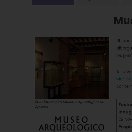
Mus
Ubicado
alberga
los pr
A su ve
Mar Me
contem
Sala Exposición Museo Arqueológico de
Fe
Águilas
Inaug
29 No
Propi