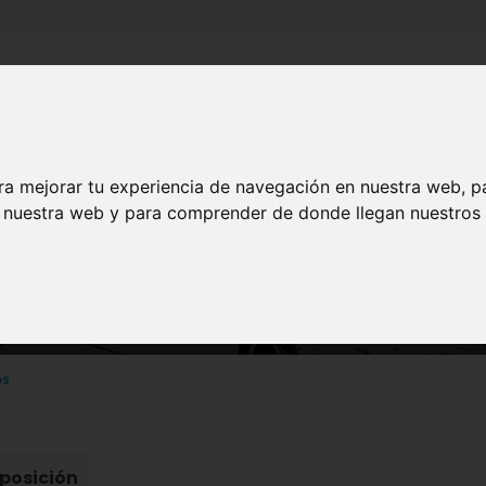
Inicio
Canales
Municipios
ra mejorar tu experiencia de navegación en nuestra web, p
n nuestra web y para comprender de donde llegan nuestros v
ARTE Y CULTURA
eo Arqueológico de Águ
os
posición