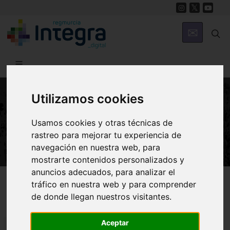
Utilizamos cookies
NATURALEZA
Usamos cookies y otras técnicas de
Salinas y Arenales de San Pedro
rastreo para mejorar tu experiencia de
navegación en nuestra web, para
mostrarte contenidos personalizados y
anuncios adecuados, para analizar el
Región de Murcia Digital
Naturaleza
Espacios Naturales
tráfico en nuestra web y para comprender
de donde llegan nuestros visitantes.
Aceptar
Fauna y flora
Relieve
Vídeos