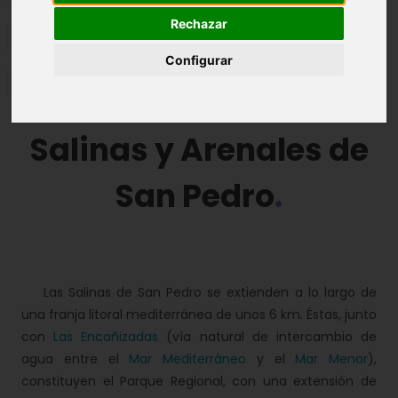
Rechazar
Rutas de corto recorrido
Configurar
Rutas de largo recorrido
Salinas y Arenales de
San Pedro
Las Salinas de San Pedro se extienden a lo largo de
una franja litoral mediterránea de unos 6 km. Éstas, junto
con
Las Encañizadas
(vía natural de intercambio de
agua entre el
Mar Mediterráneo
y el
Mar Menor
),
constituyen el Parque Regional, con una extensión de