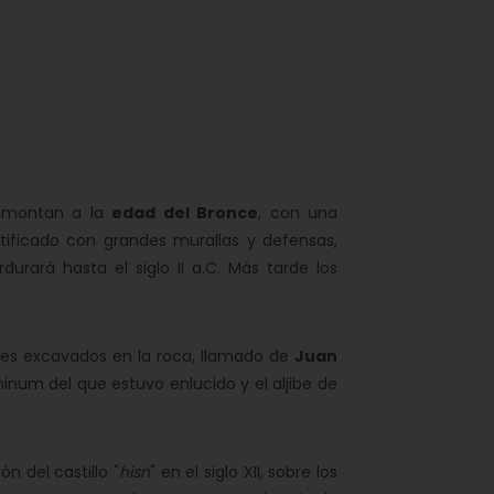
 remontan a la
edad del Bronce
, con una
ificado con grandes murallas y defensas,
urará hasta el siglo II a.C. Más tarde los
jibes excavados en la roca, llamado de
Juan
inum del que estuvo enlucido y el aljibe de
n del castillo "
hisn
" en el siglo XII, sobre los