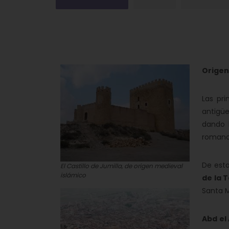
Origen 
Las pri
antigü
dando 
romanos
De est
El Castillo de Jumilla, de origen medieval
islámico
de la 
Santa M
Abd el 