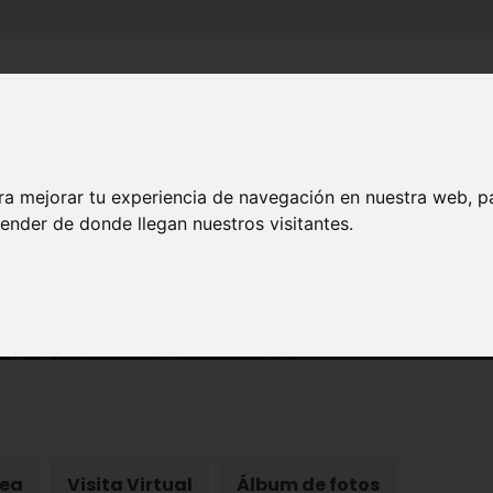
Inicio
Canales
Municipios
ra mejorar tu experiencia de navegación en nuestra web, p
PATRIMONIO
ender de donde llegan nuestros visitantes.
Castillo de Jumilla
rea
Visita Virtual
Álbum de fotos