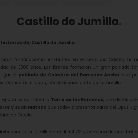
Castillo de Jumilla
histórico del Castillo de Jumilla
meras fortificaciones existentes en el cerro del Castillo se
edad de 3500 años. Los
íberos
formaron un gran poblado fort
lugar al
poblado de Coimbra del Barranco Ancho
que perd
 fortificaran el cerro, construyendo parte de la muralla.
a época se conserva la
Torre de los Romanos
, uno de los al
Torre y Juan Matheo
que todavía presenta parte del Opus Sign
aría de Gracia.
Asís
conquista Jumilla en abril del 713 y comienza la construcció