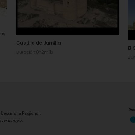
ras
Castillo de Jumilla
El 
Duración:0h2m11s
Du
Una
 Desarrollo Regional.
acer Europa
.