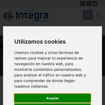
Utilizamos cookies
PATRIMONIO
Usamos cookies y otras técnicas de
Castillo del Cabezo de Torres
rastreo para mejorar tu experiencia de
navegación en nuestra web, para
mostrarte contenidos personalizados,
para analizar el tráfico en nuestra web y
para comprender de donde llegan
Región de Murcia Digital
Patrimonio
Militar
nuestros visitantes.
Aceptar
Introducción
Álbum de Fotos