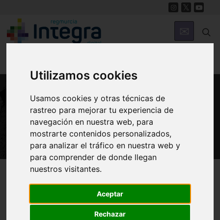
Utilizamos cookies
Usamos cookies y otras técnicas de
PATRIMONIO
rastreo para mejorar tu experiencia de
Castillo de Luchena
navegación en nuestra web, para
mostrarte contenidos personalizados,
para analizar el tráfico en nuestra web y
para comprender de donde llegan
nuestros visitantes.
Región de Murcia Digital
Patrimonio
Militar
Aceptar
Rechazar
Introducción
Arquitectura
Historia