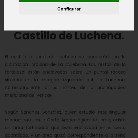
Configurar
Álbum de Fotos
Castillo de Luchena
El castillo o torre de Luchena se encuentra en la
diputación lorquina de La Culebrina. Los restos de la
fortaleza están enclavados sobre un puntal rocoso
situado en la margen izquierda del río Luchena,
correspondiente a los límites de la prolongación
meridional del Pericay.
Según Sánchez González, quien estudió este singular
monumento en la Carta Arqueológica de Lorca, existe
un área fortificada que está enclavada en el cerro
acantilado, y un área quizá correspondiente a la zona