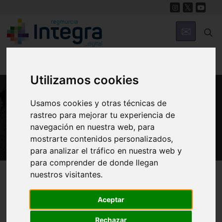
Utilizamos cookies
Usamos cookies y otras técnicas de
PATRIMONIO
rastreo para mejorar tu experiencia de
Muralla de Carlos III
navegación en nuestra web, para
mostrarte contenidos personalizados,
para analizar el tráfico en nuestra web y
para comprender de donde llegan
Región de Murcia Digital
Patrimonio
Militar
nuestros visitantes.
Aceptar
Introducción
Arquitectura
Historia
Rechazar