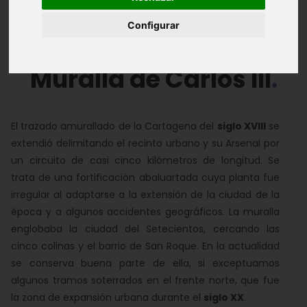
Configurar
Álbum de Fotos
Muralla de Carlos III
El trazado amurallado de la Cartagena del
siglo XVIII
se
extendió delimitando el recinto urbano y su Arsenal por
un circuito de casi cinco kilómetros de longitud. Se
trata de una fortificación abaluartada cuya planta fue
irregular al adaptarse a la extensión de la ciudad de la
época y a algunos accidentes geográficos. La muralla
englobaba la ciudad del Setecientos, cercando las
cinco colinas y el barrio de San Roque. En la actualidad
se conserva buena parte de ella, si exceptuamos
algunos tramos soterrados en el frente norte, que fue
la zona de expansión urbana durante el
siglo XX
.