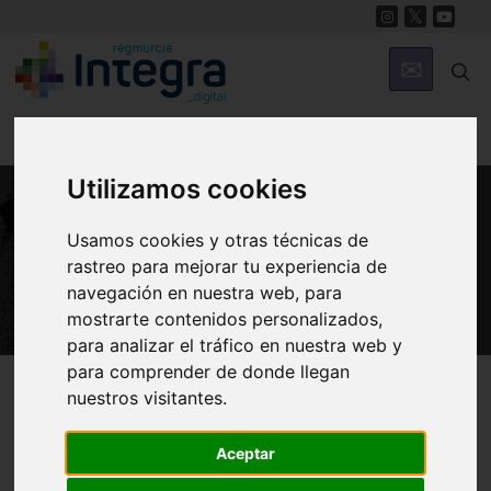
Utilizamos cookies
Usamos cookies y otras técnicas de
PATRIMONIO
Castillo de Pliego
rastreo para mejorar tu experiencia de
navegación en nuestra web, para
mostrarte contenidos personalizados,
para analizar el tráfico en nuestra web y
para comprender de donde llegan
Región de Murcia Digital
Patrimonio
Militar
nuestros visitantes.
Aceptar
Introducción
Arquitectura
Historia