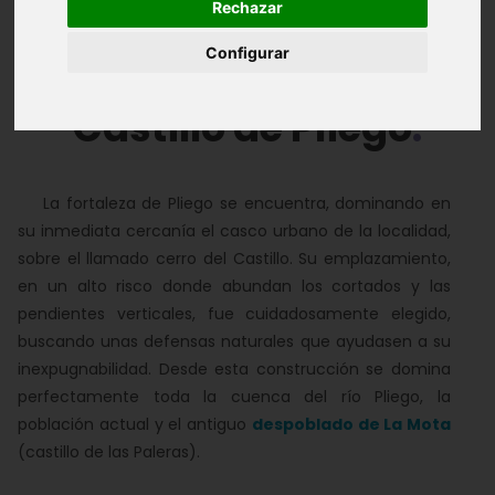
Rechazar
Album de Fotos
Configurar
Castillo de Pliego
La fortaleza de Pliego se encuentra, dominando en
su inmediata cercanía el casco urbano de la localidad,
sobre el llamado cerro del Castillo. Su emplazamiento,
en un alto risco donde abundan los cortados y las
pendientes verticales, fue cuidadosamente elegido,
buscando unas defensas naturales que ayudasen a su
inexpugnabilidad. Desde esta construcción se domina
perfectamente toda la cuenca del río Pliego, la
población actual y el antiguo
despoblado de La Mota
(castillo de las Paleras).