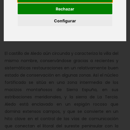
Rechazar
Album de Fotos
Configurar
Castillo de Aledo
El castillo de Aledo aún circunda y caracteriza la villa del
mismo nombre, conservándose gracias a recientes y
sistemáticas restauraciones en un relativamente buen
estado de conservación en algunas zonas. Así el núcleo
fortificado se sitúa en una zona intermedia de los
macizos montañosos de Sierra Espuña, en sus
estribaciones meridionales, y la sierra de La Tercia.
Aledo está enclavado en un espigón rocoso que
domina extensos campos, y que se convierte en un
hito clave en el control de las vías de comunicación
que conectan el litoral del sureste peninsular con la