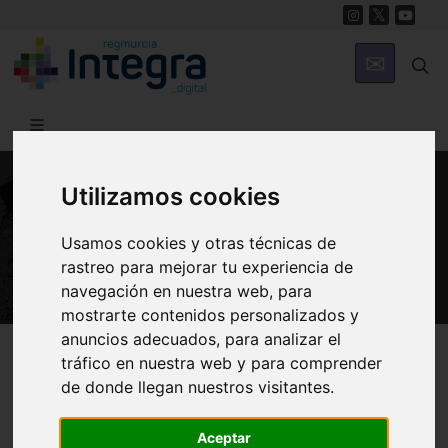
Utilizamos cookies
PATRIMONIO
Castillo de Aledo
Usamos cookies y otras técnicas de
rastreo para mejorar tu experiencia de
navegación en nuestra web, para
mostrarte contenidos personalizados y
anuncios adecuados, para analizar el
Región de Murcia Digital
Patrimonio
Militar
tráfico en nuestra web y para comprender
de donde llegan nuestros visitantes.
Aceptar
Introducción
Arquitectura
Historia