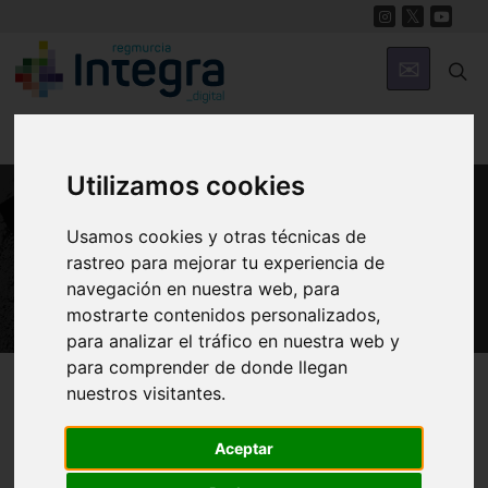
Utilizamos cookies
Usamos cookies y otras técnicas de
PATRIMONIO
rastreo para mejorar tu experiencia de
Castillo de San Juan de Calasparra
navegación en nuestra web, para
mostrarte contenidos personalizados,
para analizar el tráfico en nuestra web y
para comprender de donde llegan
Región de Murcia Digital
Patrimonio
Militar
nuestros visitantes.
Aceptar
Introducción
Arquitectura
Historia