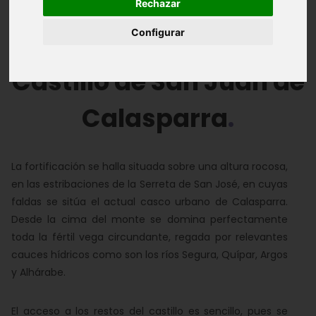
Rechazar
Álbum de Fotos
Configurar
Castillo de San Juan de
Calasparra
La fortificación se halla situada sobre una altura rocosa,
en las estribaciones de la Serreta de San José, en cuyas
faldas se sitúa el actual casco urbano de Calasparra.
Desde la cima del monte se domina perfectamente
toda la fértil vega circundante, regada por relevantes
cauces hídricos como son los ríos Segura, Quípar, Argos
y Alhárabe.
El acceso a los restos del castillo es sencillo, pues se