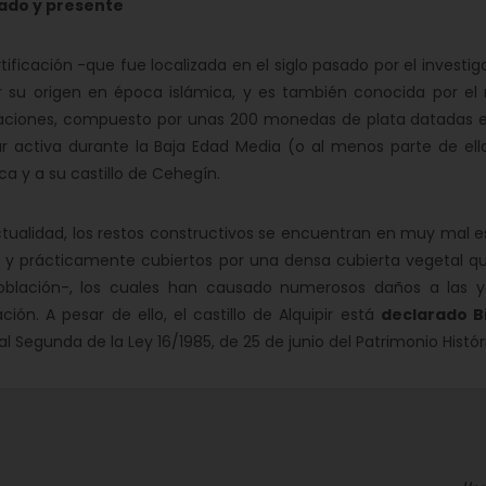
ado y presente
rtificación -que fue localizada en el siglo pasado por el invest
 su origen en época islámica, y es también conocida por el r
aciones, compuesto por unas 200 monedas de plata datadas e
r activa durante la Baja Edad Media (o al menos parte de ell
a y a su castillo de Cehegín.
ctualidad, los restos constructivos se encuentran en muy mal 
s y prácticamente cubiertos por una densa cubierta vegetal q
oblación-, los cuales han causado numerosos daños a las y
cación. A pesar de ello, el castillo de Alquipir está
declarado B
al Segunda de la Ley 16/1985, de 25 de junio del Patrimonio Histór