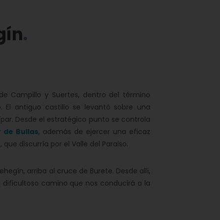
gín
 de Campillo y Suertes, dentro del término
 El antiguo castillo se levantó sobre una
ípar. Desde el estratégico punto se controla
r de Bullas
, además de ejercer una eficaz
e discurría por el Valle del Paraiso.
ehegín, arriba al cruce de Burete. Desde allí,
s dificultoso camino que nos conducirá a la