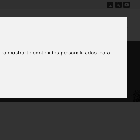
Cine
Proyecto Carmesí
Mapa Sonoro
ara mostrarte contenidos personalizados, para
egín