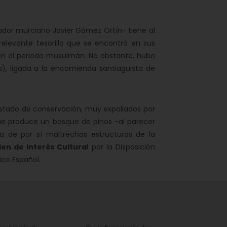
igador murciano Javier Gómez Ortín- tiene al
elevante tesorillo que se encontró en sus
n el periodo musulmán. No obstante, hubo
a), ligada a la encomienda santiaguista de
estado de conservación, muy expoliados por
ue produce un bosque de pinos -al parecer
a de por sí maltrechas estructuras de la
ien de Interés Cultura
l por la Disposición
ico Español.