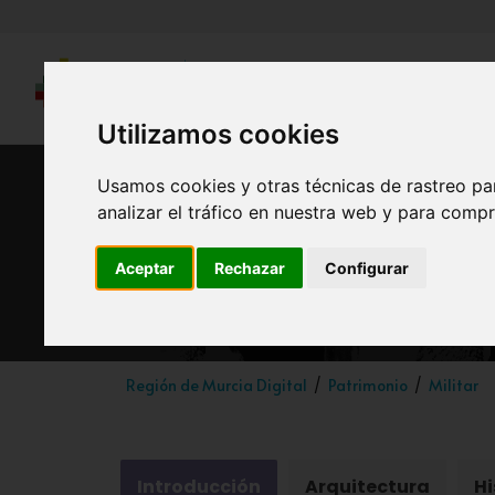
Utilizamos cookies
Usamos cookies y otras técnicas de rastreo pa
analizar el tráfico en nuestra web y para compr
Cas
Aceptar
Rechazar
Configurar
Región de Murcia Digital
Patrimonio
Militar
Introducción
Arquitectura
Hi