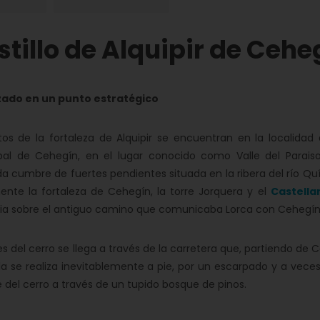
tillo de Alquipir de Cehe
ado en un punto estratégico
tos de la fortaleza de Alquipir se encuentran en la localidad
al de Cehegín, en el lugar conocido como Valle del Paraiso.
da cumbre de fuertes pendientes situada en la ribera del río Qu
ente la fortaleza de Cehegín, la torre Jorquera y el
Castella
cia sobre el antiguo camino que comunicaba Lorca con Cehegín, qu
ies del cerro se llega a través de la carretera que, partiendo de C
da se realiza inevitablemente a pie, por un escarpado y a vece
del cerro a través de un tupido bosque de pinos.