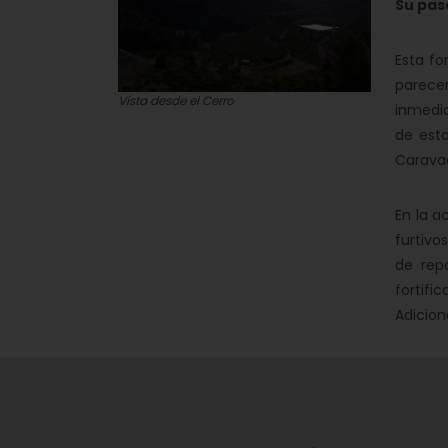
Su pas
Esta fo
parecer
Vista desde el Cerro
inmedi
de esta
Caravac
En la a
furtivo
de rep
fortifi
Adicion