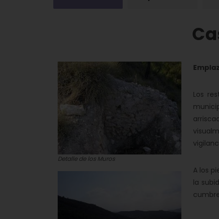
Cas
Emplaz
Los res
municip
arrisca
visualm
vigilan
Detalle de los Muros
A los p
la subi
cumbre 