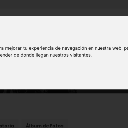
Inicio
Canales
Municipios
ra mejorar tu experiencia de navegación en nuestra web, p
ender de donde llegan nuestros visitantes.
PATRIMONIO
tillo de Alquipir de Ceh
storia
Álbum de Fotos