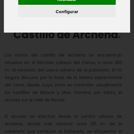
Configurar
Álbum de Fotos
Castillo de Archena
Los restos del castillo de Archena se encuentran
situados en el llamado cabezo del Ciervo, a unos 250
m. al noroeste del casco urbano de la población. El río
Segura discurre por la base de la ladera septentrional
del cerro, desde cuya cima se controlan visualmente
los castillos de Blanca y Ulea. Domina, por tanto, el
acceso sur al Valle de Ricote.
El acceso se efectúa desde el centro urbano de
Archena, donde tras recorrer unos 125 m. de la
carretera que conduce al balneario, se encuentra el