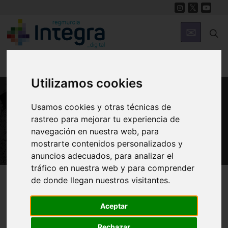
Utilizamos cookies
Usamos cookies y otras técnicas de
PATRIMONIO
rastreo para mejorar tu experiencia de
Castillo de Archena
navegación en nuestra web, para
mostrarte contenidos personalizados y
anuncios adecuados, para analizar el
tráfico en nuestra web y para comprender
Región de Murcia Digital
Patrimonio
Militar
de donde llegan nuestros visitantes.
Aceptar
Introducción
Arquitectura
Historia
Rechazar