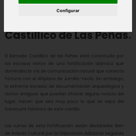
Configurar
Álbum de Fotos
Castillico de Las Peñas
El llamado Castillico de las Peñas está constituido por
los escasos restos de una fortificación islámica que
dominaba la vía de comunicación natural que conecta
Fortuna con el Altiplano de Jumilla-Yecla. Sin embargo,
la extrema escasez de documentación arqueológica y
textos antiguos que puedan ofrecer alguna noticia del
lugar, hacen que sea muy poco lo que se sepa del
transcurrir histórico de este castillo.
Las ruinas de esta fortificación están declaradas Bien
de Interés Cultural por la Disposición Adicional Segunda