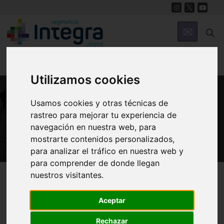
Utilizamos cookies
Usamos cookies y otras técnicas de
PATRIMONIO
rastreo para mejorar tu experiencia de
Castillico de Las Peñas
navegación en nuestra web, para
mostrarte contenidos personalizados,
para analizar el tráfico en nuestra web y
para comprender de donde llegan
Región de Murcia Digital
Patrimonio
Militar
nuestros visitantes.
Aceptar
Introducción
Historia
Arquitectura
Rechazar