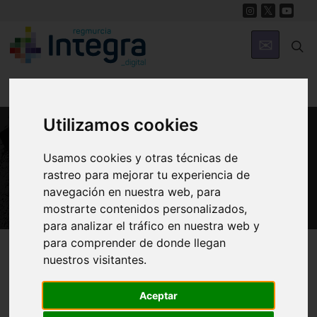
Utilizamos cookies
PATRIMONIO
Usamos cookies y otras técnicas de
Castillo de Alcalá
rastreo para mejorar tu experiencia de
navegación en nuestra web, para
mostrarte contenidos personalizados,
para analizar el tráfico en nuestra web y
para comprender de donde llegan
Región de Murcia Digital
Patrimonio
Militar
nuestros visitantes.
Aceptar
Introducción
Arquitectura
Historia