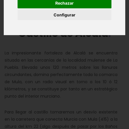
Rechazar
Álbum de Fotos
Configurar
Castillo de Alcalá
La impresionante fortaleza de Alcalá se encuentra
situada en las cercanías de la localidad mulense de La
Puebla. Elevada unos 120 metros sobre las llanuras
circundantes, domina perfectamente toda la comarca
de Mula, con un radio visual en torno a los 10 ó 12
kilómetros, y se constituye por tanto en un estratégico
punto del interior murciano.
Para llegar al castillo tomaremos un desvío existente
en la carretera que conecta Murcia con Mula (415) a la
altura del km 22 (algo después de pasar por los Baños