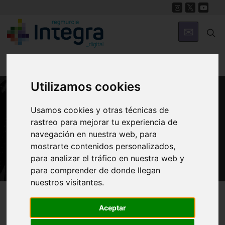
Utilizamos cookies
PATRIMONIO
Usamos cookies y otras técnicas de
Iglesia del Convento de San
rastreo para mejorar tu experiencia de
navegación en nuestra web, para
Francisco de Lorca
mostrarte contenidos personalizados,
para analizar el tráfico en nuestra web y
para comprender de donde llegan
nuestros visitantes.
Región de Murcia Digital
Patrimonio
Religioso
Aceptar