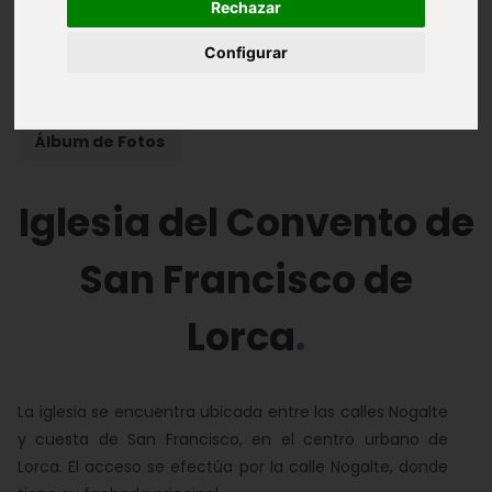
Rechazar
Introducción
Arquitectura
Configurar
Historia y Personajes
Obras
Álbum de Fotos
Iglesia del Convento de
San Francisco de
Lorca
La iglesia se encuentra ubicada entre las calles Nogalte
y cuesta de San Francisco, en el centro urbano de
Lorca. El acceso se efectúa por la calle Nogalte, donde