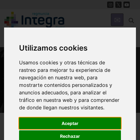
Utilizamos cookies
Usamos cookies y otras técnicas de
PATRIMONIO
rastreo para mejorar tu experiencia de
Iglesia Convento de San José de
navegación en nuestra web, para
mostrarte contenidos personalizados y
Madres Carmelitas
anuncios adecuados, para analizar el
tráfico en nuestra web y para comprender
de donde llegan nuestros visitantes.
Región de Murcia Digital
Patrimonio
Religioso
Aceptar
Rechazar