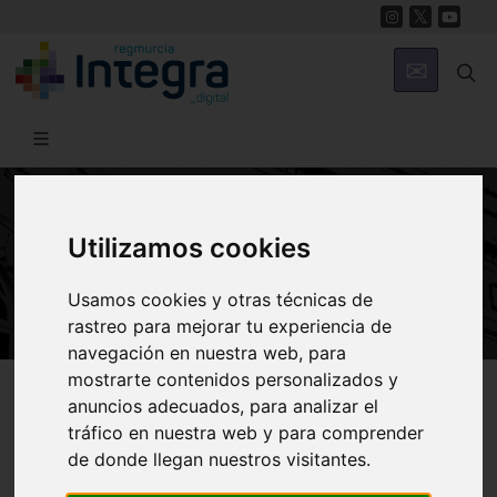
ARTE Y CULTURA
Utilizamos cookies
Casa de la Cultura de Fuente Álamo
Usamos cookies y otras técnicas de
rastreo para mejorar tu experiencia de
navegación en nuestra web, para
mostrarte contenidos personalizados y
Región de Murcia Digital
Arte y Cultura
Teatro
anuncios adecuados, para analizar el
tráfico en nuestra web y para comprender
de donde llegan nuestros visitantes.
Casa de la Cultura de