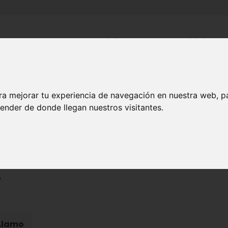
Inicio
Canales
Municipios
ra mejorar tu experiencia de navegación en nuestra web, p
ARTE Y CULTURA
ender de donde llegan nuestros visitantes.
orio Municipal de Fuente
o
 Álamo