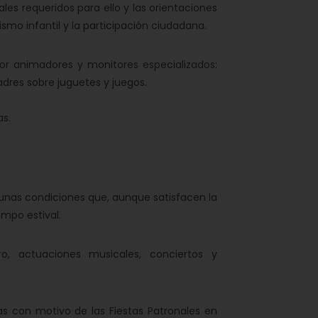
ales requeridos para ello y las orientaciones
mo infantil y la participación ciudadana.
por animadores y monitores especializados:
madres sobre juguetes y juegos.
as.
io unas condiciones que, aunque satisfacen la
mpo estival.
o, actuaciones musicales, conciertos y
as con motivo de las Fiestas Patronales en