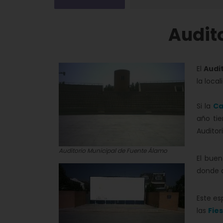
Audit
El
Audi
la loca
Si la
Ca
año tie
Auditor
Auditorio Municipal de Fuente Álamo
El buen
donde a
Este e
las
Fie