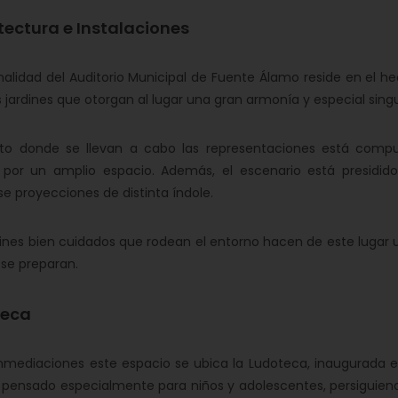
tectura e Instalaciones
inalidad del Auditorio Municipal de Fuente Álamo reside en el h
 jardines que otorgan al lugar una gran armonía y especial singu
into donde se llevan a cabo las representaciones está compu
por un amplio espacio. Además, el escenario está presidid
rse proyecciones de distinta índole.
dines bien cuidados que rodean el entorno hacen de este lugar u
í se preparan.
teca
inmediaciones este espacio se ubica la Ludoteca, inaugurada e
 pensado especialmente para niños y adolescentes, persiguiendo 