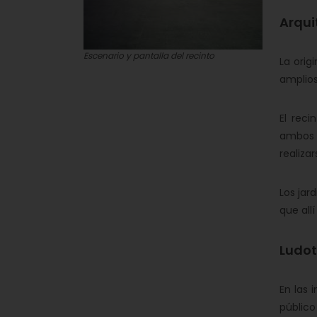
Arqui
Escenario y pantalla del recinto
La orig
amplios
El rec
ambos 
realiza
Los jar
que all
Ludo
En las 
público