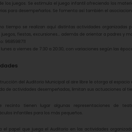
de los juegos. Se estimula el juego infantil ofreciendo los materi
ias para desempeñarlos. Se fomenta así también el asociacionis
o tiempo se realizan aquí distintas actividades organizadas 
s, juegos, fiestas, excursiones... además de orientar a padres y 
o: 968598711
: lunes a viernes de 7:30 a 20:30, con variaciones según las époc
idades
trucción del Auditorio Municipal al aire libre le otorga al espac
 de actividades desempeñadas, limitan sus actuaciones al tie
e recinto tienen lugar algunas representaciones de teatr
culos infantiles para los más pequeños.
 el papel que juega el Auditorio en las actividades organizad