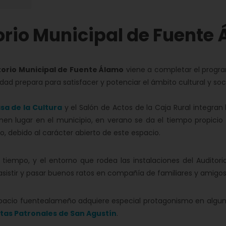
orio Municipal de Fuente
torio Municipal de Fuente Álamo
viene a completar el progr
lidad prepara para satisfacer y potenciar el ámbito cultural y socia
sa de la Cultura
y el Salón de Actos de la Caja Rural integran
nen lugar en el municipio, en verano se da el tiempo propicio
io, debido al carácter abierto de este espacio.
 tiempo, y el entorno que rodea las instalaciones del Auditorio
sistir y pasar buenos ratos en compañía de familiares y amigos
spacio fuentealameño adquiere especial protagonismo en algu
stas Patronales de San Agustín
.