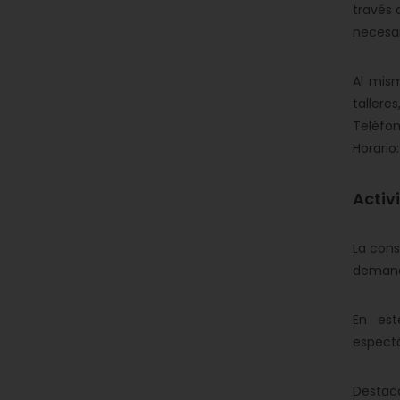
través 
necesar
Al mism
tallere
Teléfon
Horario
Activ
La cons
demanda
En est
espectá
Destaca