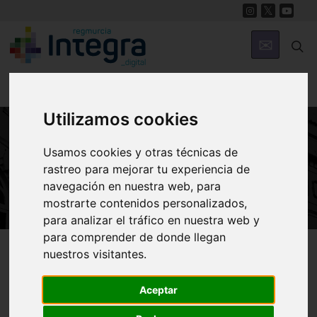
Utilizamos cookies
Usamos cookies y otras técnicas de
ARTE Y CULTURA
rastreo para mejorar tu experiencia de
Auditorio del Parque Juan Carlos I
navegación en nuestra web, para
mostrarte contenidos personalizados,
para analizar el tráfico en nuestra web y
para comprender de donde llegan
Región de Murcia Digital
Arte y Cultura
Teatro
nuestros visitantes.
Aceptar
Introducción
El teatro en Cehegín