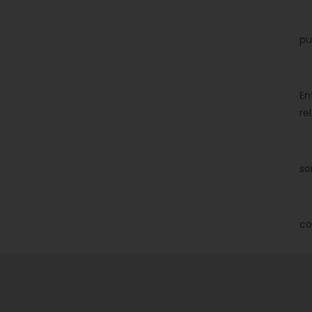
De
pu
Pa
En
re
En
so
En
co