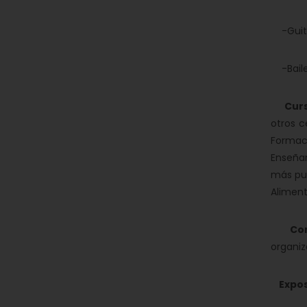
-Guit
-Baile
Curso
otros c
Formac
Enseñan
más pun
Aliment
Conf
organiz
Expos