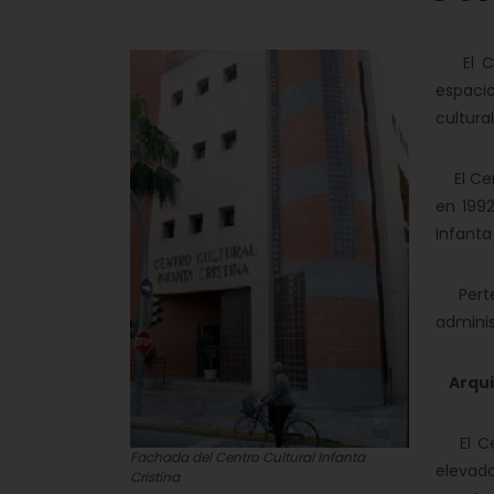
El Cent
espacio
cultura
El Cent
en 1992
Infanta
Perten
adminis
Arqui
El Cent
Fachada del Centro Cultural Infanta
elevad
Cristina