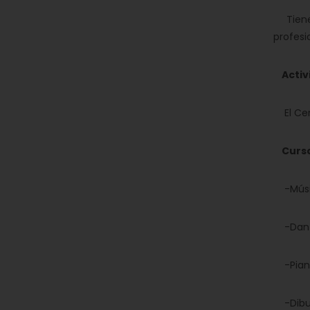
Tiene s
profesi
Activ
El Cent
Cursos
-Música
-Danza
-Pian
-Dibuj