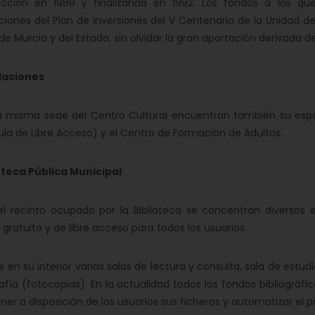
ucción en 1989 y finalizanda en 1992. Los fondos a los que
iones del Plan de Inversiones del V Centenario de la Unidad 
de Murcia y del Estado, sin olvidar la gran aportación derivada d
laciones
isma sede del Centro Cultural encuentran también su espacio
Aula de Libre Acceso) y el Centro de Formación de Adultos.
teca Pública Municipal
recinto ocupado por la Biblioteca se concentran diversos es
o gratuito y de libre acceso para todos los usuarios.
n su interior varias salas de lectura y consulta, sala de estudio,
afía (fotocopias). En la actualidad todos los fondos bibliográfi
ner a disposición de los usuarios sus ficheros y automatizar el p