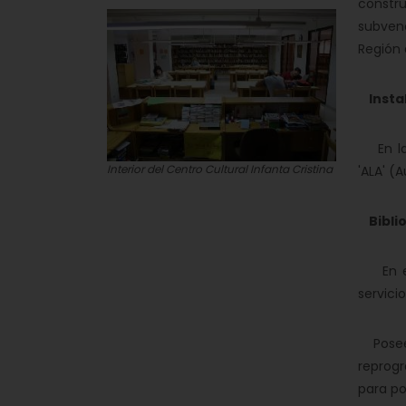
constr
subvenc
Región 
Insta
En la m
Interior del Centro Cultural Infanta Cristina
'ALA' (
Biblio
En el 
servici
Posee e
reprogr
para po