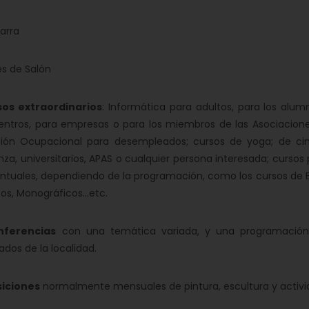
arra
s de Salón
s extraordinarios
: Informática para adultos, para los alumn
entros, para empresas o para los miembros de las Asociaciones
ión Ocupacional para desempleados; cursos de yoga; de cin
za, universitarios, APAS o cualquier persona interesada; cursos
tuales, dependiendo de la programación, como los cursos de E
os, Monográficos...etc.
erencias
con una temática variada, y una programación 
ados de la localidad.
iciones
normalmente mensuales de pintura, escultura y activi