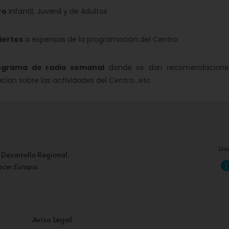
ro
Infantil, Juvenil y de Adultos
ertos
a expensas de la programación del Centro
ama de radio semanal
donde se dan recomendaciones a
ción sobre las actividades del Centro...etc
Una
 Desarrollo Regional.
acer Europa
.
Aviso Legal