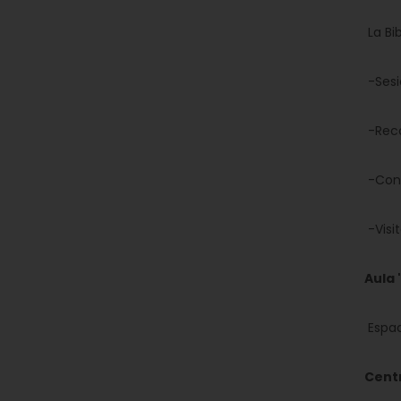
La Bibl
-Sesion
-Recome
-Concu
-Visita
Aula '
Espacio
Centro