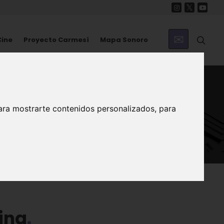
Cine
Proyecto Carmesí
Mapa Sonoro
ara mostrarte contenidos personalizados, para
tina
tina