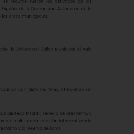
 se recurrió fueron los derivados de las
de España, de la Comunidad Autónoma de la
e las arcas municipales.
 la Biblioteca Pública Municipal, el Aula
pacios con distintos fines, ofreciendo un
 Biblioteca Infantil; servicio de préstamo, y
cos de la biblioteca se están informatizando
réstamo y la reserva de libros.