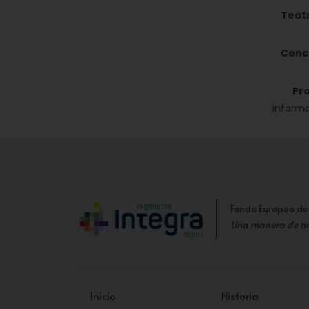
Teat
Conci
Progr
informa
Fondo Europeo de
Una manera de h
Inicio
Historia