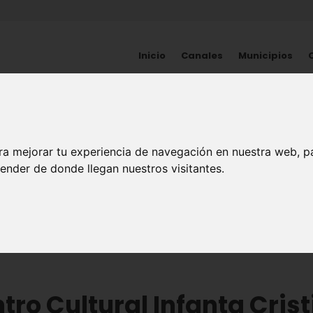
Inicio
Canales
Municipios
ARTE Y CULTURA
ra mejorar tu experiencia de navegación en nuestra web, p
tro Cultural Infanta Cris
ender de donde llegan nuestros visitantes.
o
tro Cultural Infanta Cris