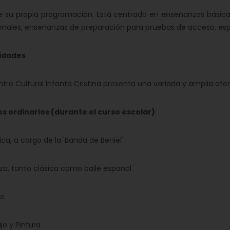
u propia programación. Está centrado en enseñanzas básicas 
onales, enseñanzas de preparación para pruebas de acceso, españ
idades
ro Cultural Infanta Cristina presenta una variada y amplia ofert
 ordinarios (durante el curso escolar)
:
, a cargo de la 'Banda de Beniel'
, tanto clásica como baile español
o
o y Pintura