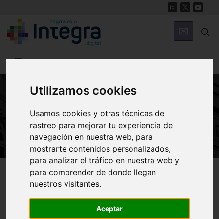
Utilizamos cookies
ARTE Y CULTURA
Usamos cookies y otras técnicas de
Centro Cultural de Ulea
rastreo para mejorar tu experiencia de
navegación en nuestra web, para
mostrarte contenidos personalizados,
para analizar el tráfico en nuestra web y
Región de Murcia Digital
Arte y Cultura
Teatro
para comprender de donde llegan
nuestros visitantes.
Aceptar
Centro Cultural de