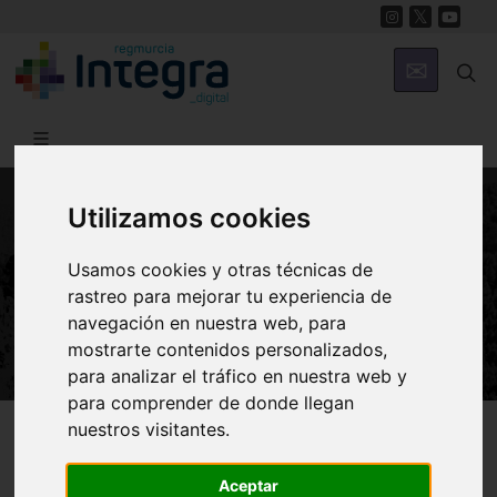
Utilizamos cookies
NATURALEZA
Calblanque, Monte de las Cenizas y
Usamos cookies y otras técnicas de
rastreo para mejorar tu experiencia de
Peña del Águila
navegación en nuestra web, para
mostrarte contenidos personalizados,
para analizar el tráfico en nuestra web y
para comprender de donde llegan
Región de Murcia Digital
Naturaleza
Espacios Naturales
nuestros visitantes.
Aceptar