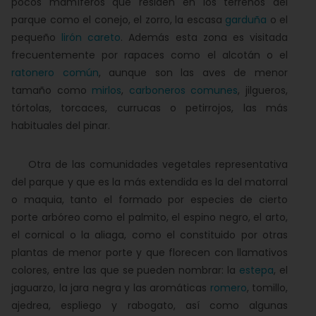
pocos mamíferos que residen en los terrenos del
parque como el conejo, el zorro, la escasa
garduña
o el
pequeño
lirón careto
. Además esta zona es visitada
frecuentemente por rapaces como el alcotán o el
ratonero común
, aunque son las aves de menor
tamaño como
mirlos
,
carboneros comunes
, jilgueros,
tórtolas, torcaces, currucas o petirrojos, las más
habituales del pinar.
Otra de las comunidades vegetales representativa
del parque y que es la más extendida es la del matorral
o maquia, tanto el formado por especies de cierto
porte arbóreo como el palmito, el espino negro, el arto,
el cornical o la aliaga, como el constituido por otras
plantas de menor porte y que florecen con llamativos
colores, entre las que se pueden nombrar: la
estepa
, el
jaguarzo, la jara negra y las aromáticas
romero
, tomillo,
ajedrea, espliego y rabogato, así como algunas