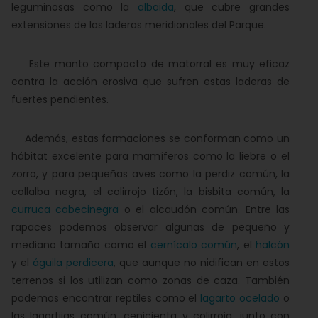
leguminosas como la
albaida
, que cubre grandes
extensiones de las laderas meridionales del Parque.
Este manto compacto de matorral es muy eficaz
contra la acción erosiva que sufren estas laderas de
fuertes pendientes.
Además, estas formaciones se conforman como un
hábitat excelente para mamíferos como la liebre o el
zorro, y para pequeñas aves como la perdiz común, la
collalba negra, el colirrojo tizón, la bisbita común, la
curruca cabecinegra
o el alcaudón común. Entre las
rapaces podemos observar algunas de pequeño y
mediano tamaño como el
cernícalo común
, el
halcón
y el
águila perdicera
, que aunque no nidifican en estos
terrenos si los utilizan como zonas de caza. También
podemos encontrar reptiles como el
lagarto ocelado
o
las lagartijas común, cenicienta y colirroja, junto con