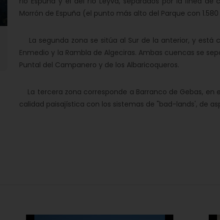
río Espuña y el del río Leyva, separados por la línea de 
Morrón de Espuña (el punto más alto del Parque con 1.580
La segunda zona se sitúa al Sur de la anterior, y está c
Enmedio y la Rambla de Algeciras. Ambas cuencas se separ
Puntal del Campanero y de los Albaricoqueros.
La tercera zona corresponde a Barranco de Gebas, en el e
calidad paisajística con los sistemas de "bad-lands', de as