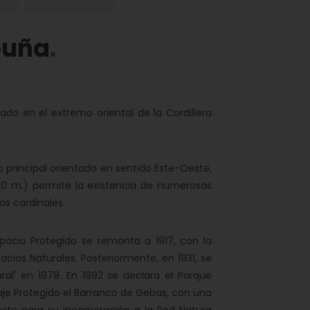
puña
do en el extremo oriental de la Cordillera
rincipal orientado en sentido Este-Oeste,
500 m.) permite la existencia de numerosas
os cardinales.
acio Protegido se remonta a 1917, con la
acios Naturales. Posteriormente, en 1931, se
ural' en 1978. En 1992 se declara el Parque
aje Protegido el Barranco de Gebas, con una