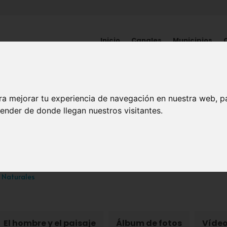
Inicio
Canales
Municipios
ra mejorar tu experiencia de navegación en nuestra web, p
NATURALEZA
ender de donde llegan nuestros visitantes.
ue Regional de Sierra E
 Naturales
El hombre y el paisaje
Álbum de fotos
Víde