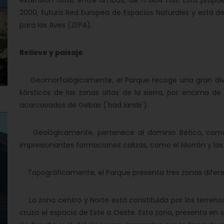
extensión total, entre ambos, de 17.804 has. Esta propu
2000, futura Red Europea de Espacios Naturales y está 
para las Aves (ZEPA).
Relieve y paisaje
Geomorfológicamente, el Parque recoge una gran diver
kársticos de las zonas altas de la sierra, por encima de
acarcavados de Gebas ('bad lands').
Geológicamente, pertenece al dominio Bético, como an
impresionantes formaciones calizas, como el Morrón y las 
Topográficamente, el Parque presenta tres zonas difere
La zona centro y Norte está constituida por los terreno
cruza el espacio de Este a Oeste. Esta zona, presenta en 