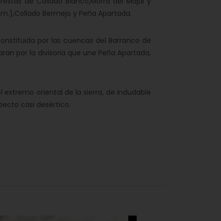
crestas de Collado Blanco,Morra del Majal y
 m.),Collado Bermejo y Peña Apartada.
onstituida por las cuencas del Barranco de
an por la divisoria que une Peña Apartada,
xtremo oriental de la sierra, de indudable
pecto casi desértico.