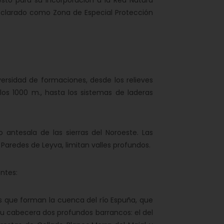
esto para su incorporación a la Red Natura
declarado como Zona de Especial Protección
sidad de formaciones, desde los relieves
 los 1000 m., hasta los sistemas de laderas
tesala de las sierras del Noroeste. Las
Paredes de Leyva, limitan valles profundos.
ntes:
s que forman la cuenca del río Espuña, que
su cabecera dos profundos barrancos: el del