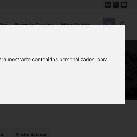
Cine
Proyecto Carmesí
Mapa Sonoro
ara mostrarte contenidos personalizados, para
spuña
os
Vista Aérea