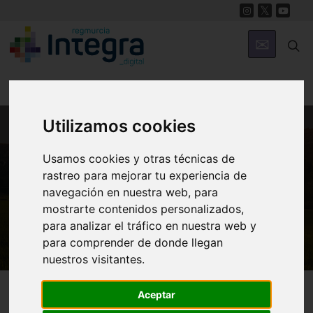
Utilizamos cookies
MUNICIPIOS
Usamos cookies y otras técnicas de
Totana
rastreo para mejorar tu experiencia de
navegación en nuestra web, para
Iglesia de la Santa o Santuario de Santa Eulalia de
mostrarte contenidos personalizados,
Mérida
para analizar el tráfico en nuestra web y
para comprender de donde llegan
nuestros visitantes.
Totana
Patrimonio
Aceptar