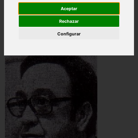
Aceptar
Introducción
Origen
Inauguración
Rechazar
Origen
Configurar