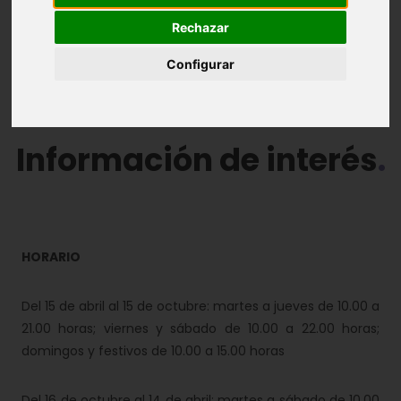
Rechazar
Introducción
La visita
El edificio
Configurar
Información de interés
Vídeos
Información de interés
HORARIO
Del 15 de abril al 15 de octubre: martes a jueves de 10.00 a
21.00 horas; viernes y sábado de 10.00 a 22.00 horas;
domingos y festivos de 10.00 a 15.00 horas
Del 16 de octubre al 14 de abril: martes a sábado de 10.00