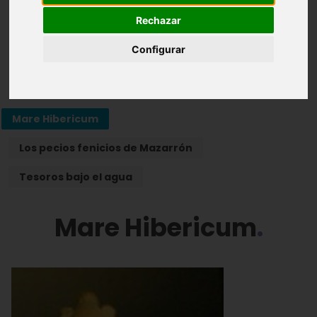
Rechazar
Introducción
La visita
El edificio
Configurar
Información de interés
Vídeos
Mare Hibericum
Los pecios fenicios de Mazarrón
Tesoros bajo el agua
Mare Hibericum