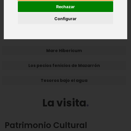
Rechazar
Introducción
La visita
El edificio
Configurar
Información de interés
Vídeos
Mare Hibericum
Los pecios fenicios de Mazarrón
Tesoros bajo el agua
La visita
Patrimonio Cultural