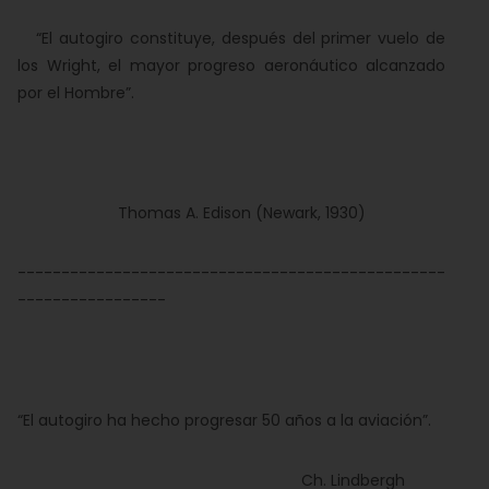
“El autogiro constituye, después del primer vuelo de
los Wright, el mayor progreso aeronáutico alcanzado
por el Hombre”.
Thomas A. Edison (Newark, 1930)
-------------------------------------------------
-----------------
“El autogiro ha hecho progresar 50 años a la aviación”.
Ch. Lindbergh