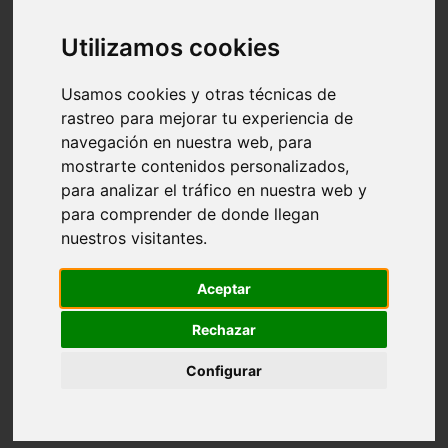
Álbum de fotografías
Vídeos
Utilizamos cookies
Contenidos extra
Usamos cookies y otras técnicas de
rastreo para mejorar tu experiencia de
navegación en nuestra web, para
Contenidos extra
mostrarte contenidos personalizados,
para analizar el tráfico en nuestra web y
para comprender de donde llegan
Juan
nuestros visitantes.
de la
Cierva
Aceptar
0
Rechazar
seconds
00:00
of
Configurar
36
Discurso de Juan de la Cierva en la Cámara
minutes,
59
de Comercio de Barcelona en 1934
seconds