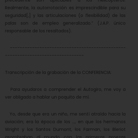
precedente son aplicables a los helicópteros.
Realmente, la autorrotación es imprescindible para su
seguridad[,] y las articulaciones (o flexibilidad) de las
palas son de empleo generalizado.” (J.A.P. único
responsable de los resaltados).
-----------------------------------------------
--------------------------------
Transcripción de la grabación de la CONFERENCIA:
Para ayudaros a comprender el Autogiro, me voy a
ver obligado a hablar un poquito de mí.
Yo, desde que era un niño, me sentí atraído hacia la
aviación; era la época de los ..., en que los hermanos
Wright y los Santos Dumont, los Farman, los Bleriot
asombraban al mundo con las primeras proezas