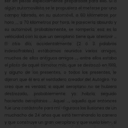
ser en pistas especialmente preparadas para ello. Si a
algún automovilista se le propusiera el meterse por una
campo labrado, en su automóvil, a 80 kilómetros por
hora ..., a 70 kilómetros por hora, le parecería absurdo y
su automóvil, probablemente, se rompería; esa es la
velocidad con la que un aeroplano tiene que aterrizar ...
El otro día, accidentalmente (2 ó 3 palabras
indescifrables) estábamos reunidos varios amigos,
muchos de ellos antiguos amigos ..., entre ellos estaba
el piloto de aquel trimotor mío, que se destrozó en 1919,
y alguno de los presentes, o todos los presentes, le
dijeron que él era el verdadero creador del Autogiro. Yo
creo que es verdad; si aquel aeroplano no se hubiera
destrozado, probablemente yo habría seguido
haciendo aeroplanos ... Aquel ..., aquello que entonces
fue una catástrofe para mí -figuraos las ilusiones de un
muchacho de 24 años que está terminando la carrera
y que construye un gran aeroplano y que vuela bien-, si