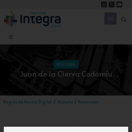
HISTORIA
Juan de la Cierva Codorníu
Región de Murcia Digital
Historia
Personajes
Introducción
Biografía
Datos de interés