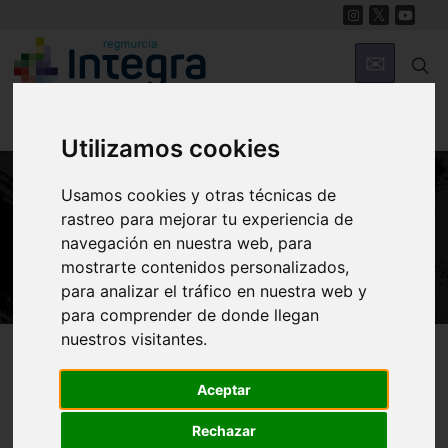
Utilizamos cookies
Usamos cookies y otras técnicas de
rastreo para mejorar tu experiencia de
HISTORIA
Juan de la Cierva Codorníu
navegación en nuestra web, para
mostrarte contenidos personalizados,
para analizar el tráfico en nuestra web y
para comprender de donde llegan
nuestros visitantes.
Región de Murcia Digital
Historia
Personajes
Aceptar
Rechazar
Introducción
Biografía
Datos de interés