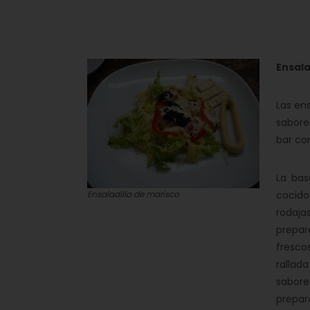
Ensala
Las en
sabore
bar co
La bas
Ensaladilla de marisco
cocido
rodaja
prepar
fresco
rallad
sabore
prepara