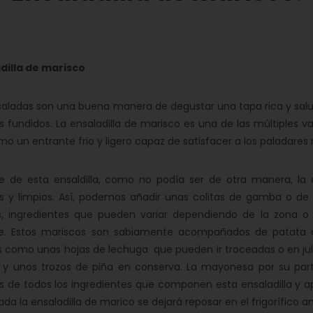
dilla de marisco
saladas son una buena manera de degustar una tapa rica y salud
s fundidos. La ensaladilla de marisco es una de las múltiples 
mo un entrante frio y ligero capaz de satisfacer a los paladares
e de esta ensaldilla, como no podía ser de otra manera, la 
s y limpios. Así, podemos añadir unas colitas de gamba o de 
s, ingredientes que pueden variar dependiendo de la zona o
e. Estos mariscos son sabiamente acompañados de patata co
s como unas hojas de lechuga que pueden ir troceadas o en jul
a y unos trozos de piña en conserva. La mayonesa por su parte
s de todos los ingredientes que componen esta ensaladilla y ap
da la ensaladilla de marico se dejará reposar en el frigorífico an