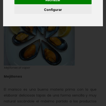
Configurar
Mejillones al vapor
Mejillones
El marisco es una buena materia prima con la que
elaborar deliciosas tapas de una forma sencilla y muy
natural sacándole el máximo partido a los productos