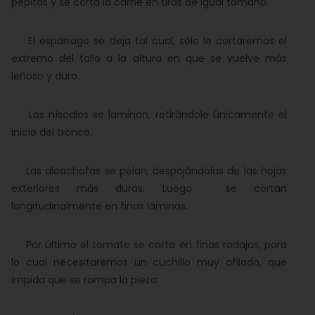
pepitas y se corta la carne en tiras de igual tamaño.
El espárrago se deja tal cual, sólo le cortaremos el
extremo del tallo a la altura en que se vuelve más
leñoso y duro.
Los níscalos se laminan, retirándole únicamente el
inicio del tronco.
Las alcachofas se pelan, despojándolas de las hojas
exteriores más duras. Luego se cortan
longitudinalmente en finas láminas.
Por último el tomate se corta en finas rodajas, para
lo cual necesitaremos un cuchillo muy afilado, que
impida que se rompa la pieza.