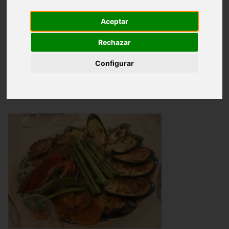
Arroces
Pescados
Carnes
Aceptar
Rechazar
Postres y repostería
Configurar
Verduras a la plancha