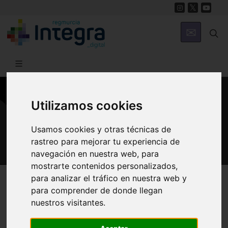
Utilizamos cookies
GASTRONOMÍA
Recetas de la Región de Murcia
Usamos cookies y otras técnicas de
rastreo para mejorar tu experiencia de
navegación en nuestra web, para
mostrarte contenidos personalizados,
Región de Murcia Digital
Gastronomía
Recetas
para analizar el tráfico en nuestra web y
para comprender de donde llegan
nuestros visitantes.
Presentación
Entrantes
Guisos