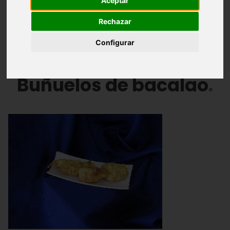
Aceptar
Arroces
Pescados
Carnes
Rechazar
Configurar
Postres y repostería
Buñuelos de bacalao