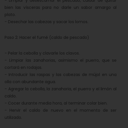
- Limpiar y desescamar el pescado, cuidar de quitar
bien las vísceras para no darle un sabor amargo al
plato.
- Desechar las cabezas y sacar los lomos.
Paso 2: Hacer el fumé (caldo de pescado)
- Pelar la cebolla y clavarle los clavos.
- Limpiar las zanahorias, asimismo el puerro, que se
cortará en rodajas.
- Introducir las raspas y las cabezas de mújol en una
olla con abundante agua.
- Agregar la cebolla, la zanahoria, el puerro y el limón al
caldo.
- Cocer durante media hora, al terminar colar bien.
- Hervir el caldo de nuevo en el momento de ser
utilizado.