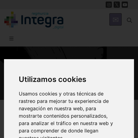
GASTRONOMÍA
Recetas de la Región de Murcia
Utilizamos cookies
Usamos cookies y otras técnicas de
rastreo para mejorar tu experiencia de
Región de Murcia Digital
Gastronomía
Recetas
navegación en nuestra web, para
mostrarte contenidos personalizados,
para analizar el tráfico en nuestra web y
para comprender de donde llegan
Presentación
Entrantes
Guisos
nuestros visitantes.