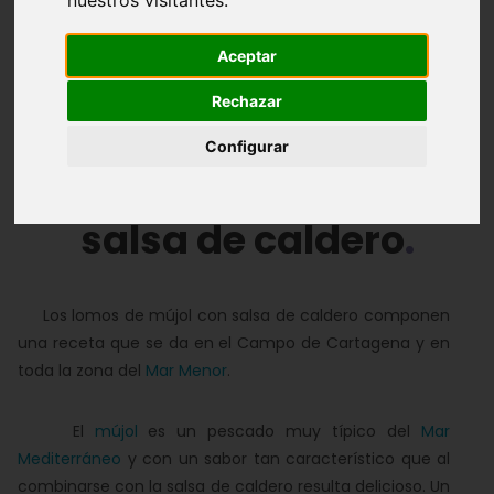
Arroces
Pescados
Carnes
Aceptar
Postres y repostería
Rechazar
Configurar
Lomos de mújol con
salsa de caldero
Los lomos de mújol con salsa de caldero componen
una receta que se da en el Campo de Cartagena y en
toda la zona del
Mar Menor
.
El
mújol
es un pescado muy típico del
Mar
Mediterráneo
y con un sabor tan característico que al
combinarse con la salsa de caldero resulta delicioso. Un